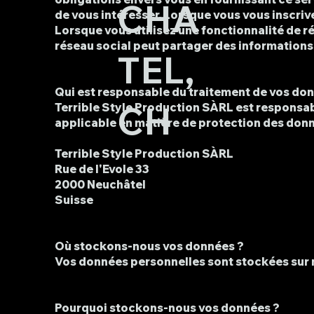
CHA
de vous intéresser. Lorsque vous vous inscrive
Lorsque vous utilisez une fonctionnalité de ré
réseau social peut partager des information
TEL,
Qui est responsable du traitement de vos do
CH
Terrible Style Production SÀRL est responsab
applicable en matière de protection des don
Terrible Style Production SÀRL
Rue de l'Evole 33
2000 Neuchâtel
Suisse
Où stockons-nous vos données ?
Vos données personnelles sont stockées sur 
Pourquoi stockons-nous vos données ?