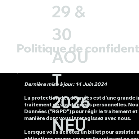
29 &
30
Politique de confident
AOU
T
Dernière mise à jour: 14 Juin 2024
2026
La protection des données est d'une grande i
traitement de vos données personnelles. Nou
Données ("RGPD") pour régir le traitement et 
NEU
manière dont vous interagissez avec nous.
Lorsque vous achetez un billet pour assister 
obligations envers vous en fournissant ce ser