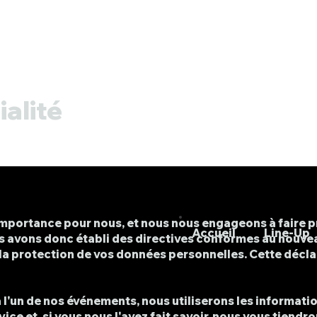
ialité
mportance pour nous, et nous nous engageons à faire p
Accueil
Line-Up
s avons donc établi des directives conformes au nouve
la protection de vos données personnelles. Cette déclar
à l'un de nos événements, nous utiliserons les informat
vice et, si vous nous l'avez fait savoir, nous vous tien